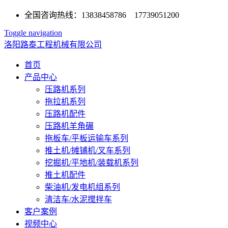
全国咨询热线：13838458786 17739051200
Toggle navigation
洛阳路泰工程机械有限公司
首页
产品中心
压路机系列
拖拉机系列
压路机配件
压路机羊角碾
拖板车/平板运输车系列
推土机/摊铺机/叉车系列
挖掘机/平地机/装载机系列
推土机配件
柴油机/发电机组系列
清洁车/水泥搅拌车
客户案例
视频中心