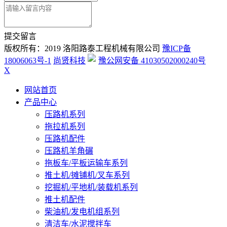
提交留言
版权所有：2019 洛阳路泰工程机械有限公司
豫ICP备
18006063号-1
尚贤科技
豫公网安备 41030502000240号
X
网站首页
产品中心
压路机系列
拖拉机系列
压路机配件
压路机羊角碾
拖板车/平板运输车系列
推土机/摊铺机/叉车系列
挖掘机/平地机/装载机系列
推土机配件
柴油机/发电机组系列
清洁车/水泥搅拌车