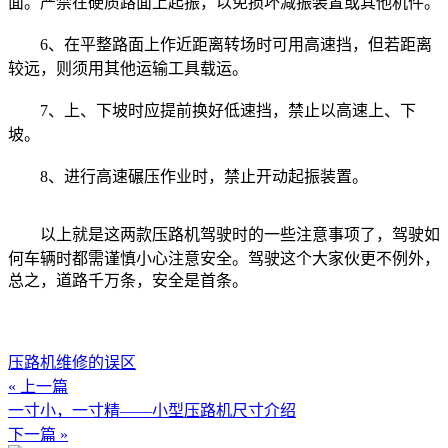
面。严禁在硬质路面上起振，以免损坏减振装置或其他机件。
6、在平整路面上作近距离转场时可用高速挡，但若距离
较远，则须用其他运输工具载运。
7、上、下坡时应提前换好低速挡，禁止以高速上、下
坡。
8、进行高速碾压作业时，禁止开动起振装置。
以上就是这两款压路机驾驶时的一些注意事项了，驾驶如
何车辆时都需谨慎小心注意安全。驾驶这个大家伙更不例外，
总之，道路千万条，安全是首条。
压路机维修的误区
« 上一篇
一寸小，一寸精——小型压路机尺寸介绍
下一篇 »