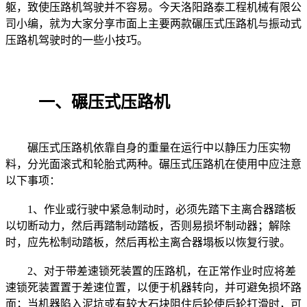
躯，致使压路机驾驶并不容易。今天洛阳路泰工程机械有限公
司小编，就为大家分享市面上主要两款碾压式压路机与振动式
压路机驾驶时的一些小技巧。
一、碾压式压路机
碾压式压路机依靠自身的重量在运行中以静压力压实物
料，分光面滚式和轮胎式两种。碾压式压路机在使用中应注意
以下事项：
1、作业或行驶中紧急制动时，必须先踏下主离合器踏板
以切断动力，然后再踏制动踏板，否则易损坏制动器；解除
时，应先松制动踏板，然后再松主离合器塌板以恢复行驶。
2、对于带差速锁死装置的压路机，在正常作业时应将差
速锁死装置置于差速位置，以便于机器转向，并可避免损坏路
面；当机器陷入泥坑或有较大石块阻住后轮使后轮打滑时，可