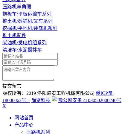
压路机羊角碾
拖板车/平板运输车系列
推土机/摊铺机/叉车系列
挖掘机/平地机/装载机系列
推土机配件
柴油机/发电机组系列
清洁车/水泥搅拌车
提交留言
版权所有：2019 洛阳路泰工程机械有限公司
豫ICP备
18006063号-1
尚贤科技
豫公网安备 41030502000240号
X
网站首页
产品中心
压路机系列