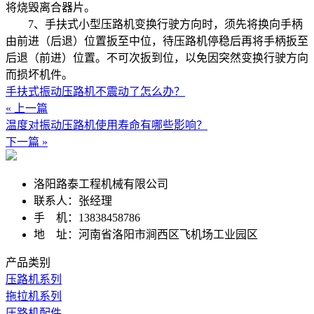
将烧毁离合器片。
7、手扶式小型压路机变换行驶方向时，须先将换向手柄
由前进（后退）位置扳至中位，待压路机停稳后再将手柄扳至
后退（前进）位置。不可次扳到位，以免因突然变换行驶方向
而损坏机件。
手扶式振动压路机不震动了怎么办？
« 上一篇
温度对振动压路机使用寿命有哪些影响？
下一篇 »
洛阳路泰工程机械有限公司
联系人：张经理
手 机：13838458786
地 址：河南省洛阳市涧西区飞机场工业园区
产品类别
压路机系列
拖拉机系列
压路机配件