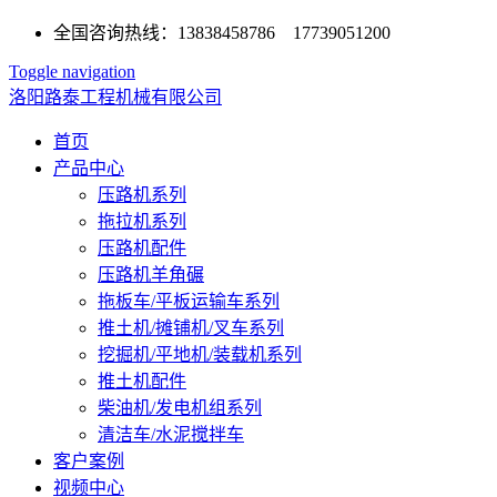
全国咨询热线：13838458786 17739051200
Toggle navigation
洛阳路泰工程机械有限公司
首页
产品中心
压路机系列
拖拉机系列
压路机配件
压路机羊角碾
拖板车/平板运输车系列
推土机/摊铺机/叉车系列
挖掘机/平地机/装载机系列
推土机配件
柴油机/发电机组系列
清洁车/水泥搅拌车
客户案例
视频中心