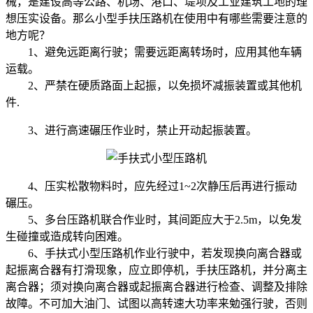
械，是建设高等公路、机场、港口、堤坝及工业建筑工地的理
想压实设备。那么小型手扶压路机在使用中有哪些需要注意的
地方呢？
1、避免远距离行驶；需要远距离转场时，应用其他车辆
运载。
2、严禁在硬质路面上起振，以免损坏减振装置或其他机
件.
3、进行高速碾压作业时，禁止开动起振装置。
4、压实松散物料时，应先经过1~2次静压后再进行振动
碾压。
5、多台压路机联合作业时，其间距应大于2.5m，以免发
生碰撞或造成转向困难。
6、手扶式小型压路机作业行驶中，若发现换向离合器或
起振离合器有打滑现象，应立即停机，手扶压路机，并分离主
离合器；须对换向离合器或起振离合器进行检查、调整及排除
故障。不可加大油门、试图以高转速大功率来勉强行驶，否则