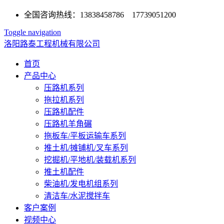
全国咨询热线：13838458786 17739051200
Toggle navigation
洛阳路泰工程机械有限公司
首页
产品中心
压路机系列
拖拉机系列
压路机配件
压路机羊角碾
拖板车/平板运输车系列
推土机/摊铺机/叉车系列
挖掘机/平地机/装载机系列
推土机配件
柴油机/发电机组系列
清洁车/水泥搅拌车
客户案例
视频中心