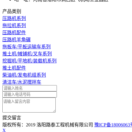
产品类别
压路机系列
拖拉机系列
压路机配件
压路机羊角碾
拖板车/平板运输车系列
推土机/摊铺机/叉车系列
挖掘机/平地机/装载机系列
推土机配件
柴油机/发电机组系列
清洁车/水泥搅拌车
提交留言
版权所有：2019 洛阳路泰工程机械有限公司
豫ICP备18006063
X