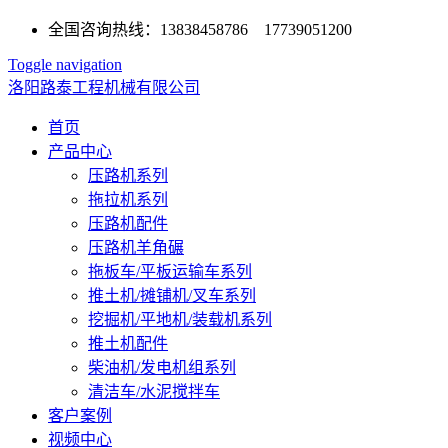
全国咨询热线：13838458786 17739051200
Toggle navigation
洛阳路泰工程机械有限公司
首页
产品中心
压路机系列
拖拉机系列
压路机配件
压路机羊角碾
拖板车/平板运输车系列
推土机/摊铺机/叉车系列
挖掘机/平地机/装载机系列
推土机配件
柴油机/发电机组系列
清洁车/水泥搅拌车
客户案例
视频中心