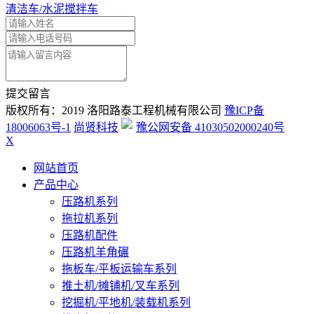
清洁车/水泥搅拌车
提交留言
版权所有：2019 洛阳路泰工程机械有限公司
豫ICP备
18006063号-1
尚贤科技
豫公网安备 41030502000240号
X
网站首页
产品中心
压路机系列
拖拉机系列
压路机配件
压路机羊角碾
拖板车/平板运输车系列
推土机/摊铺机/叉车系列
挖掘机/平地机/装载机系列