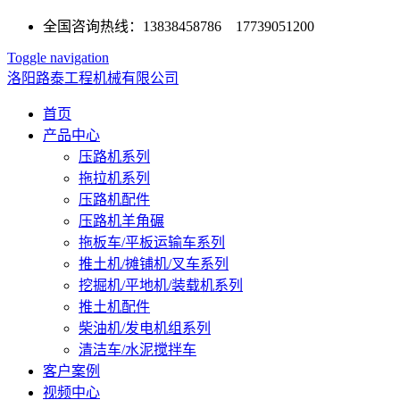
全国咨询热线：13838458786 17739051200
Toggle navigation
洛阳路泰工程机械有限公司
首页
产品中心
压路机系列
拖拉机系列
压路机配件
压路机羊角碾
拖板车/平板运输车系列
推土机/摊铺机/叉车系列
挖掘机/平地机/装载机系列
推土机配件
柴油机/发电机组系列
清洁车/水泥搅拌车
客户案例
视频中心