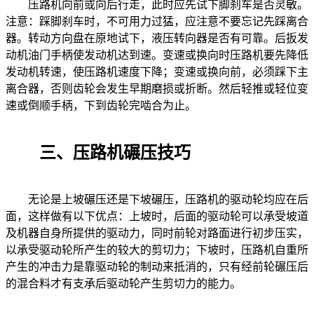
压路机向前或向后行走，此时应先试下脚刹车是否灵敏。
注意：踩脚刹车时，不可用力过猛，应注意不要忘记先踩离合
器。转动方向盘在原地试下，液压转向器是否有可靠。后扳发
动机油门手柄使发动机达到速。变速或换向时压路机要先降低
发动机转速，使压路机速度下降；变速或换向前，必须踩下主
离合器，否则齿轮会发生早期磨损或折断。然后轻推或轻位变
速或倒顺手柄，下到齿轮完啮合为止。
三、压路机碾压技巧
无论是上坡碾压还是下坡碾压，压路机的驱动轮均应在后
面，这样做有以下优点：上坡时，后面的驱动轮可以承受坡道
及机器自身所提供的驱动力，同时前轮对路面进行初步压实，
以承受驱动轮所产生的较大的剪切力；下坡时，压路机自重所
产生的冲击力是靠驱动轮的制动来抵消的，只有经前轮碾压后
的混合料才有支承后驱动轮产生剪切力的能力。