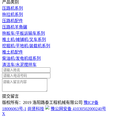
产品类别
压路机系列
拖拉机系列
压路机配件
压路机羊角碾
拖板车/平板运输车系列
推土机/摊铺机/叉车系列
挖掘机/平地机/装载机系列
推土机配件
柴油机/发电机组系列
清洁车/水泥搅拌车
提交留言
版权所有：2019 洛阳路泰工程机械有限公司
豫ICP备
18006063号-1
尚贤科技
豫公网安备 41030502000240号
X