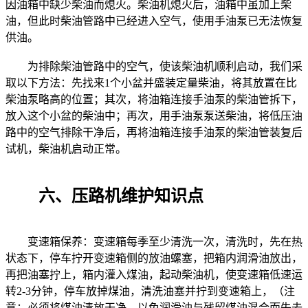
因油箱中缺少柴油而熄火。柴油机熄火后，油箱中虽加上柴
油，但此时柴油管路中已经进入空气，使用手油泵已无法恢复
供油。
为排除柴油管路中的空气，使该柴油机顺利启动，我们采
取以下方法：先找来1个小盆并盛装定量柴油，将其放置在比
柴油泵略高的位置；其次，将油箱连接手油泵的柴油管拆下，
放入这个小盆的柴油中；再次，用手油泵泵送柴油，将低压油
路中的空气排除干净后，再将油箱连接手油泵的柴油管装复后
试机，柴油机启动正常。
六、压路机维护知识点
变速箱保养：变速箱每季至少清洗一次，清洗时，先在热
状态下，停车拧开变速箱侧的放油螺塞，把箱内润滑油放出，
再把油塞拧上，箱内灌入煤油，起动柴油机，使变速箱低速运
转2-3分钟，停车放掉煤油，清洗油塞并拧到变速箱上，（注
意：必须将煤油清放干净，以免润滑油与残留煤油混合而失去