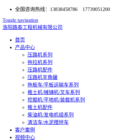
全国咨询热线：13838458786 17739051200
Toggle navigation
洛阳路泰工程机械有限公司
首页
产品中心
压路机系列
拖拉机系列
压路机配件
压路机羊角碾
拖板车/平板运输车系列
推土机/摊铺机/叉车系列
挖掘机/平地机/装载机系列
推土机配件
柴油机/发电机组系列
清洁车/水泥搅拌车
客户案例
视频中心