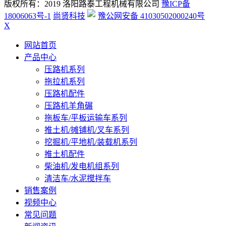
版权所有：2019 洛阳路泰工程机械有限公司
豫ICP备
18006063号-1
尚贤科技
豫公网安备 41030502000240号
X
网站首页
产品中心
压路机系列
拖拉机系列
压路机配件
压路机羊角碾
拖板车/平板运输车系列
推土机/摊铺机/叉车系列
挖掘机/平地机/装载机系列
推土机配件
柴油机/发电机组系列
清洁车/水泥搅拌车
销售案例
视频中心
常见问题