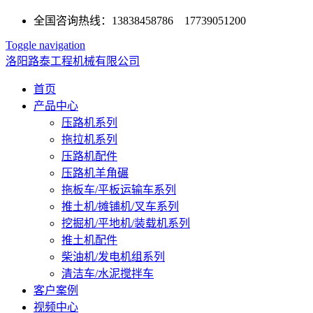
全国咨询热线：13838458786 17739051200
Toggle navigation
洛阳路泰工程机械有限公司
首页
产品中心
压路机系列
拖拉机系列
压路机配件
压路机羊角碾
拖板车/平板运输车系列
推土机/摊铺机/叉车系列
挖掘机/平地机/装载机系列
推土机配件
柴油机/发电机组系列
清洁车/水泥搅拌车
客户案例
视频中心