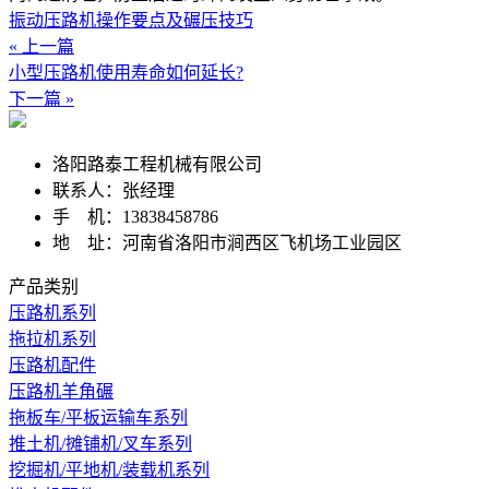
振动压路机操作要点及碾压技巧
« 上一篇
小型压路机使用寿命如何延长?
下一篇 »
洛阳路泰工程机械有限公司
联系人：张经理
手 机：13838458786
地 址：河南省洛阳市涧西区飞机场工业园区
产品类别
压路机系列
拖拉机系列
压路机配件
压路机羊角碾
拖板车/平板运输车系列
推土机/摊铺机/叉车系列
挖掘机/平地机/装载机系列