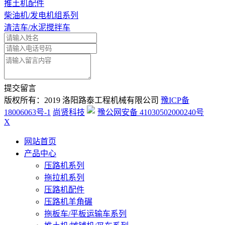
推土机配件
柴油机/发电机组系列
清洁车/水泥搅拌车
提交留言
版权所有：2019 洛阳路泰工程机械有限公司
豫ICP备
18006063号-1
尚贤科技
豫公网安备 41030502000240号
X
网站首页
产品中心
压路机系列
拖拉机系列
压路机配件
压路机羊角碾
拖板车/平板运输车系列