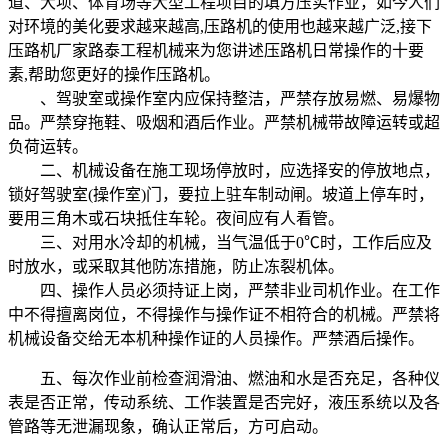
道、大坝、体育场等大型工程项目的填方压实作业，如今人们
对环境的美化要求越来越高,压路机的使用也越来越广泛,接下
压路机厂家路泰工程机械来为您讲述压路机日常操作的十要
素,帮助您更好的操作压路机。
、驾驶室或操作室内应保持整洁，严禁存放易燃、易爆物
品。严禁穿拖鞋、吸烟和酒后作业。严禁机械带故障运转或超
负荷运转。
二、机械设备在施工现场停放时，应选择安的停放地点，
锁好驾驶室(操作室)门，要拉上驻车制动闸。坡道上停车时，
要用三角木或石块抵住车轮。夜间应有人看管。
三、对用水冷却的机械，当气温低于0℃时，工作后应及
时放水，或采取其他防冻措施，防止冻裂机体。
四、操作人员必须持证上岗，严禁非业司机作业。在工作
中不得擅离岗位，不得操作与操作证不相符合的机械。严禁将
机械设备交给无本机种操作证的人员操作。严禁酒后操作。
五、每次作业前检查润滑油、燃油和水是否充足，各种仪
表是否正常，传动系统、工作装置是否完好，液压系统以及各
管路等无泄漏现象，确认正常后，方可启动。