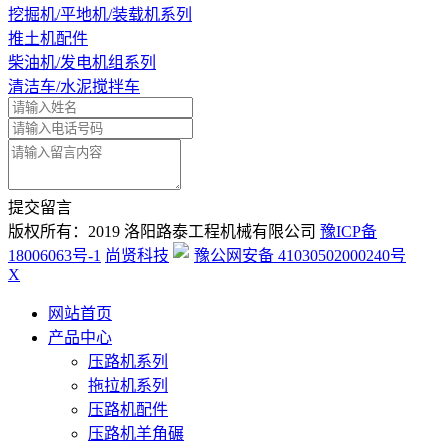
挖掘机/平地机/装载机系列
推土机配件
柴油机/发电机组系列
清洁车/水泥搅拌车
提交留言
版权所有：2019 洛阳路泰工程机械有限公司
豫ICP备
18006063号-1
尚贤科技
豫公网安备 41030502000240号
X
网站首页
产品中心
压路机系列
拖拉机系列
压路机配件
压路机羊角碾