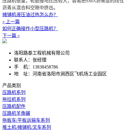
压路机很重，轮胎接地比压较大，容易把SMA沥青层的改性
沥青从混合料空隙中挤出。
摊铺机液压油过热怎么办？
« 上一篇
如何正确操作小型压路机？
下一篇 »
洛阳路泰工程机械有限公司
联系人：张经理
手 机：13838458786
地 址：河南省洛阳市涧西区飞机场工业园区
产品类别
压路机系列
拖拉机系列
压路机配件
压路机羊角碾
拖板车/平板运输车系列
推土机/摊铺机/叉车系列