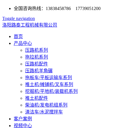
全国咨询热线：13838458786 17739051200
Toggle navigation
洛阳路泰工程机械有限公司
首页
产品中心
压路机系列
拖拉机系列
压路机配件
压路机羊角碾
拖板车/平板运输车系列
推土机/摊铺机/叉车系列
挖掘机/平地机/装载机系列
推土机配件
柴油机/发电机组系列
清洁车/水泥搅拌车
客户案例
视频中心