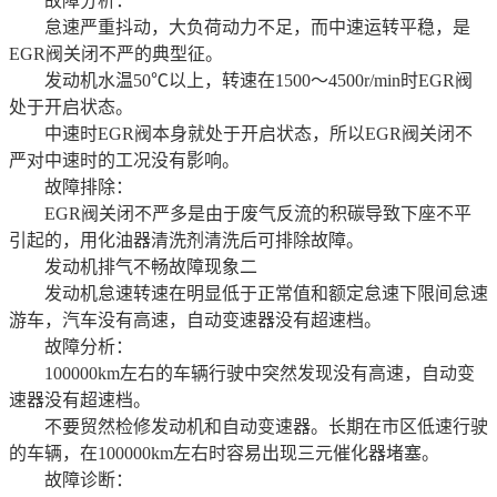
故障分析：
怠速严重抖动，大负荷动力不足，而中速运转平稳，是
EGR阀关闭不严的典型征。
发动机水温50℃以上，转速在1500～4500r/min时EGR阀
处于开启状态。
中速时EGR阀本身就处于开启状态，所以EGR阀关闭不
严对中速时的工况没有影响。
故障排除：
EGR阀关闭不严多是由于废气反流的积碳导致下座不平
引起的，用化油器清洗剂清洗后可排除故障。
发动机排气不畅故障现象二
发动机怠速转速在明显低于正常值和额定怠速下限间怠速
游车，汽车没有高速，自动变速器没有超速档。
故障分析：
100000km左右的车辆行驶中突然发现没有高速，自动变
速器没有超速档。
不要贸然检修发动机和自动变速器。长期在市区低速行驶
的车辆，在100000km左右时容易出现三元催化器堵塞。
故障诊断：