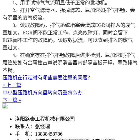
1、用手试排气气流明显低于正常的发动机。
2、打开空气滤清器，拆掉滤芯，急加速如排气不畅，会
有明显的废气反流。
3、读取故障码，排气系统堵塞会造成EGR阀排入的废气
量加大，EGR阀不能正常工作，点亮故障灯，同时会留下
EGR阀不工作的故障码。读取数据流，可以查到排入的废气
量过大。
4、在确定存在排气不畅故障后进步检测，急加速时排气
尾管处如有金属撞击声说明消音器内部隔音板开焊，导致排气
不畅。
压路机在行走时有哪些需要注意的问题？
« 上一篇
中小型压路机方向盘转向沉重怎么办
下一篇 »
洛阳路泰工程机械有限公司
联系人：张经理
手 机：13838458786