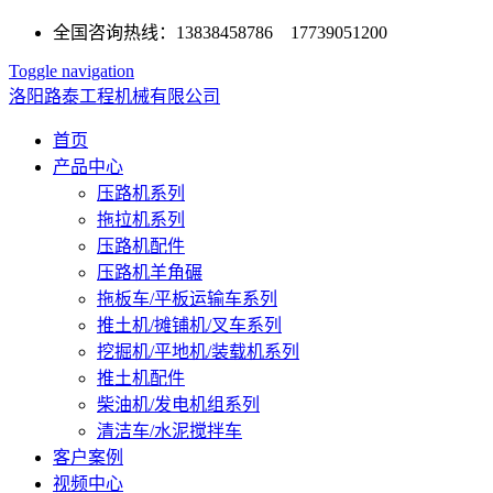
全国咨询热线：13838458786 17739051200
Toggle navigation
洛阳路泰工程机械有限公司
首页
产品中心
压路机系列
拖拉机系列
压路机配件
压路机羊角碾
拖板车/平板运输车系列
推土机/摊铺机/叉车系列
挖掘机/平地机/装载机系列
推土机配件
柴油机/发电机组系列
清洁车/水泥搅拌车
客户案例
视频中心