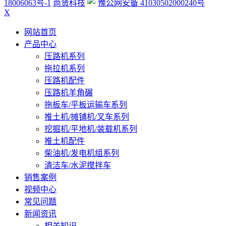
18006063号-1
尚贤科技
豫公网安备 41030502000240号
X
网站首页
产品中心
压路机系列
拖拉机系列
压路机配件
压路机羊角碾
拖板车/平板运输车系列
推土机/摊铺机/叉车系列
挖掘机/平地机/装载机系列
推土机配件
柴油机/发电机组系列
清洁车/水泥搅拌车
销售案例
视频中心
常见问题
新闻资讯
相关知识