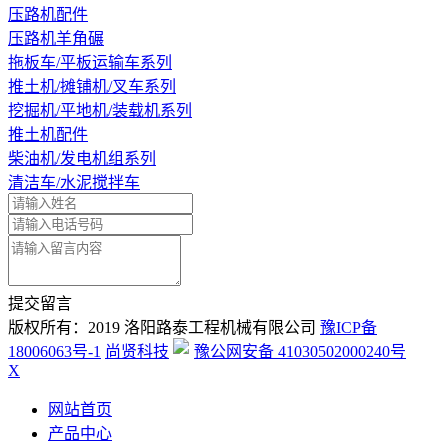
压路机配件
压路机羊角碾
拖板车/平板运输车系列
推土机/摊铺机/叉车系列
挖掘机/平地机/装载机系列
推土机配件
柴油机/发电机组系列
清洁车/水泥搅拌车
提交留言
版权所有：2019 洛阳路泰工程机械有限公司
豫ICP备
18006063号-1
尚贤科技
豫公网安备 41030502000240号
X
网站首页
产品中心