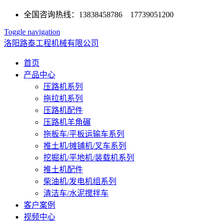
全国咨询热线：13838458786 17739051200
Toggle navigation
洛阳路泰工程机械有限公司
首页
产品中心
压路机系列
拖拉机系列
压路机配件
压路机羊角碾
拖板车/平板运输车系列
推土机/摊铺机/叉车系列
挖掘机/平地机/装载机系列
推土机配件
柴油机/发电机组系列
清洁车/水泥搅拌车
客户案例
视频中心