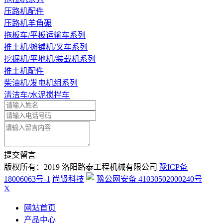
压路机配件
压路机羊角碾
拖板车/平板运输车系列
推土机/摊铺机/叉车系列
挖掘机/平地机/装载机系列
推土机配件
柴油机/发电机组系列
清洁车/水泥搅拌车
提交留言
版权所有：2019 洛阳路泰工程机械有限公司
豫ICP备
18006063号-1
尚贤科技
豫公网安备 41030502000240号
X
网站首页
产品中心