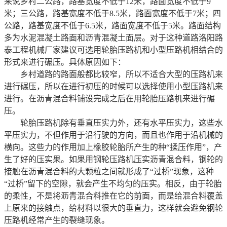
来说乡村二公路，路基宽度不低于12米，路面宽度不低于9
米；三公路，路基宽度不低于8.5米，路面宽度不低于7米；四
公路，路基宽度不低于6.5米，路面宽度不低于5米。路面结构
多为水泥混凝土路面和沥青混凝土面层。对于这种道路洛阳路
泰工程机械厂家建议可选用轮胎压路机和小型压路机相结合的
形式来进行碾压。具体原因如下：
乡村道路的路面般都比较窄，所以不适合大型的压路机来
进行碾压，所以在进行初压的时候可以选择使用小型压路机来
进行。在沥青混合料铺设完成之后在用轮胎压路机来进行碾
压。
轮胎压路机除有垂直压实力外，还有水平压实力，这些水
平压实力，不但作用于沿行驶的方向，而且也作用于沿机械的
横向。这些力的作用加上橡胶轮胎所产生的种“揉压作用”，产
生了好的压实果。如果用钢轮压路机压实沥青混合料，钢轮的
接触在沥青混合料的大颗粒之间就形成了“过桥”现象，这种
“过桥”留下的空隙，就会产生不均匀的压实。相反，由于轮胎
的柔性，不是将沥青混合料推在它的前面，而是给混合料覆盖
上原来的接触点，给材料以很大的垂直力，这样就会避免钢轮
压路机经常产生的裂缝现象。