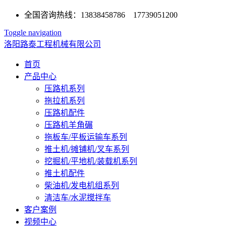
全国咨询热线：13838458786 17739051200
Toggle navigation
洛阳路泰工程机械有限公司
首页
产品中心
压路机系列
拖拉机系列
压路机配件
压路机羊角碾
拖板车/平板运输车系列
推土机/摊铺机/叉车系列
挖掘机/平地机/装载机系列
推土机配件
柴油机/发电机组系列
清洁车/水泥搅拌车
客户案例
视频中心