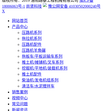
版权所有：2019 洛阳路泰工程机械有限公司
豫ICP备
18006063号-1
尚贤科技
豫公网安备 41030502000240号
X
网站首页
产品中心
压路机系列
拖拉机系列
压路机配件
压路机羊角碾
拖板车/平板运输车系列
推土机/摊铺机/叉车系列
挖掘机/平地机/装载机系列
推土机配件
柴油机/发电机组系列
清洁车/水泥搅拌车
销售案例
视频中心
常见问题
新闻资讯