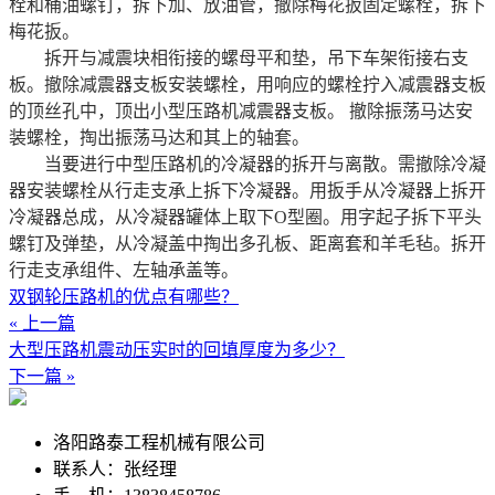
栓和桶油螺钉，拆下加、放油管，撤除梅花扳固定螺栓，拆下
梅花扳。
拆开与减震块相衔接的螺母平和垫，吊下车架衔接右支
板。撤除减震器支板安装螺栓，用响应的螺栓拧入减震器支板
的顶丝孔中，顶出小型压路机减震器支板。 撤除振荡马达安
装螺栓，掏出振荡马达和其上的轴套。
当要进行中型压路机的冷凝器的拆开与离散。需撤除冷凝
器安装螺栓从行走支承上拆下冷凝器。用扳手从冷凝器上拆开
冷凝器总成，从冷凝器罐体上取下O型圈。用字起子拆下平头
螺钉及弹垫，从冷凝盖中掏出多孔板、距离套和羊毛毡。拆开
行走支承组件、左轴承盖等。
双钢轮压路机的优点有哪些？
« 上一篇
大型压路机震动压实时的回填厚度为多少？
下一篇 »
洛阳路泰工程机械有限公司
联系人：张经理