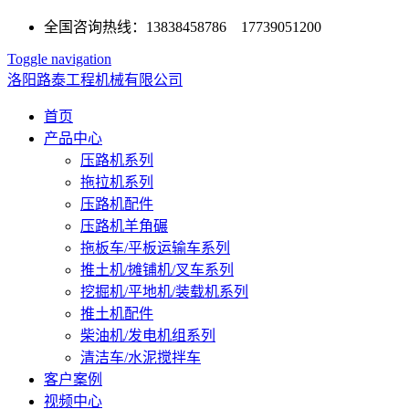
全国咨询热线：13838458786 17739051200
Toggle navigation
洛阳路泰工程机械有限公司
首页
产品中心
压路机系列
拖拉机系列
压路机配件
压路机羊角碾
拖板车/平板运输车系列
推土机/摊铺机/叉车系列
挖掘机/平地机/装载机系列
推土机配件
柴油机/发电机组系列
清洁车/水泥搅拌车
客户案例
视频中心