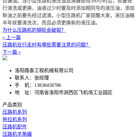
否漏油。当小型压路机液压油滤清器使用500小时后，就要进
行清洗或更换，油液过少时要及时添加相同号的液压油，添加
新油之前要先经过滤清。小型压路机厂家提醒大家，液压油箱
半年就要清洗次，而且必须更换新的液压油。
为什么压路机的钢轮会破裂？
« 上一篇
压路机在行走时有哪些需要注意的问题？
下一篇 »
洛阳路泰工程机械有限公司
联系人：张经理
手 机：13838458786
地 址：河南省洛阳市涧西区飞机场工业园区
产品类别
压路机系列
拖拉机系列
压路机配件
压路机羊角碾