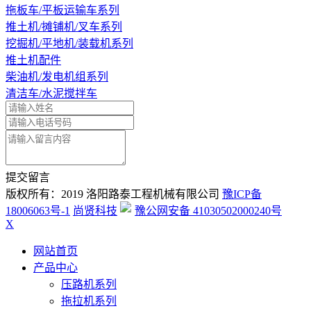
拖板车/平板运输车系列
推土机/摊铺机/叉车系列
挖掘机/平地机/装载机系列
推土机配件
柴油机/发电机组系列
清洁车/水泥搅拌车
提交留言
版权所有：2019 洛阳路泰工程机械有限公司
豫ICP备
18006063号-1
尚贤科技
豫公网安备 41030502000240号
X
网站首页
产品中心
压路机系列
拖拉机系列