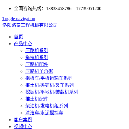
全国咨询热线：13838458786 17739051200
Toggle navigation
洛阳路泰工程机械有限公司
首页
产品中心
压路机系列
拖拉机系列
压路机配件
压路机羊角碾
拖板车/平板运输车系列
推土机/摊铺机/叉车系列
挖掘机/平地机/装载机系列
推土机配件
柴油机/发电机组系列
清洁车/水泥搅拌车
客户案例
视频中心