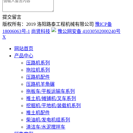
提交留言
版权所有：2019 洛阳路泰工程机械有限公司
豫ICP备
18006063号-1
尚贤科技
豫公网安备 41030502000240号
X
网站首页
产品中心
压路机系列
拖拉机系列
压路机配件
压路机羊角碾
拖板车/平板运输车系列
推土机/摊铺机/叉车系列
挖掘机/平地机/装载机系列
推土机配件
柴油机/发电机组系列
清洁车/水泥搅拌车