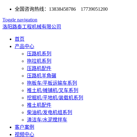
全国咨询热线：13838458786 17739051200
Toggle navigation
洛阳路泰工程机械有限公司
首页
产品中心
压路机系列
拖拉机系列
压路机配件
压路机羊角碾
拖板车/平板运输车系列
推土机/摊铺机/叉车系列
挖掘机/平地机/装载机系列
推土机配件
柴油机/发电机组系列
清洁车/水泥搅拌车
客户案例
视频中心