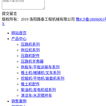
提交留言
版权所有：2019 洛阳路泰工程机械有限公司
豫ICP备18006063
X
网站首页
产品中心
压路机系列
拖拉机系列
压路机配件
压路机羊角碾
拖板车/平板运输车系列
推土机/摊铺机/叉车系列
挖掘机/平地机/装载机系列
推土机配件
柴油机/发电机组系列
清洁车/水泥搅拌车
销售案例