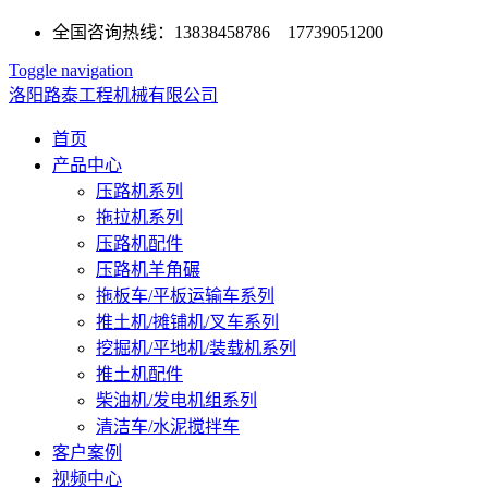
全国咨询热线：13838458786 17739051200
Toggle navigation
洛阳路泰工程机械有限公司
首页
产品中心
压路机系列
拖拉机系列
压路机配件
压路机羊角碾
拖板车/平板运输车系列
推土机/摊铺机/叉车系列
挖掘机/平地机/装载机系列
推土机配件
柴油机/发电机组系列
清洁车/水泥搅拌车
客户案例
视频中心