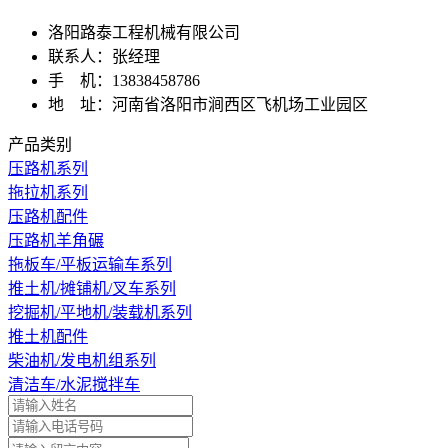
洛阳路泰工程机械有限公司
联系人：张经理
手 机：13838458786
地 址：河南省洛阳市涧西区飞机场工业园区
产品类别
压路机系列
拖拉机系列
压路机配件
压路机羊角碾
拖板车/平板运输车系列
推土机/摊铺机/叉车系列
挖掘机/平地机/装载机系列
推土机配件
柴油机/发电机组系列
清洁车/水泥搅拌车