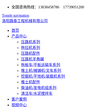
全国咨询热线：13838458786 17739051200
Toggle navigation
洛阳路泰工程机械有限公司
首页
产品中心
压路机系列
拖拉机系列
压路机配件
压路机羊角碾
拖板车/平板运输车系列
推土机/摊铺机/叉车系列
挖掘机/平地机/装载机系列
推土机配件
柴油机/发电机组系列
清洁车/水泥搅拌车
客户案例
视频中心