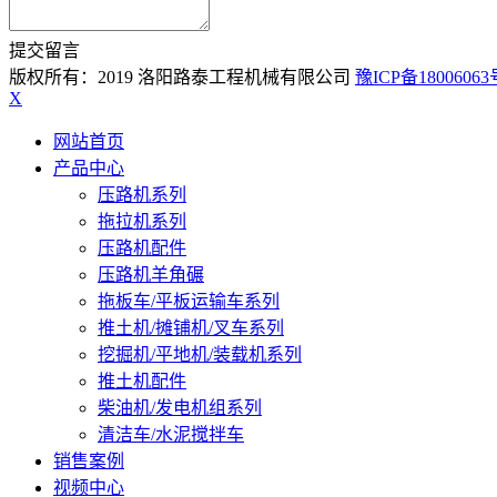
提交留言
版权所有：2019 洛阳路泰工程机械有限公司
豫ICP备18006063
X
网站首页
产品中心
压路机系列
拖拉机系列
压路机配件
压路机羊角碾
拖板车/平板运输车系列
推土机/摊铺机/叉车系列
挖掘机/平地机/装载机系列
推土机配件
柴油机/发电机组系列
清洁车/水泥搅拌车
销售案例
视频中心