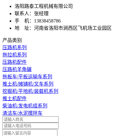
洛阳路泰工程机械有限公司
联系人：张经理
手 机：13838458786
地 址：河南省洛阳市涧西区飞机场工业园区
产品类别
压路机系列
拖拉机系列
压路机配件
压路机羊角碾
拖板车/平板运输车系列
推土机/摊铺机/叉车系列
挖掘机/平地机/装载机系列
推土机配件
柴油机/发电机组系列
清洁车/水泥搅拌车