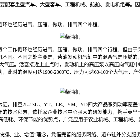
配套重型汽车、大型客车、工程机械、船舶、发电机组等。因
环也经历进气、压缩、做功、排气四个冲程。
个工作循环也经历进气、压缩、做功、排气四个行程。但由于柴
机不同。不同之处主要是，柴油发动机气缸中的混合气是压燃的
—50个大气压。活塞接近上止点时，发动机上的高压泵以高压向气
时的温度可达1900-2000℃，压力可达60-100个大气
量2L-13L 、YT、LR、YM、YD四大产品系列功率覆盖1
0年的技术积累，依托家企业技术中心强大的研发能力，携手英里
、高低耗、环保节能的优势点，广泛应用于农业机械、工程机械
、业、增值”理念，凭借完善的服务网络、遍布驻外分支服务机构、