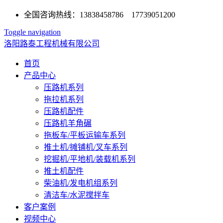
全国咨询热线：13838458786 17739051200
Toggle navigation
洛阳路泰工程机械有限公司
首页
产品中心
压路机系列
拖拉机系列
压路机配件
压路机羊角碾
拖板车/平板运输车系列
推土机/摊铺机/叉车系列
挖掘机/平地机/装载机系列
推土机配件
柴油机/发电机组系列
清洁车/水泥搅拌车
客户案例
视频中心