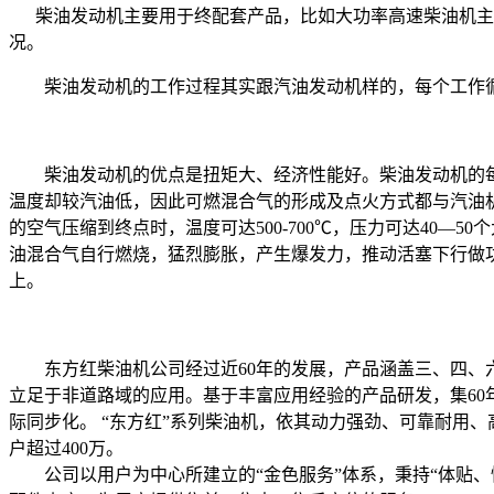
柴油发动机主要用于终配套产品，比如大功率高速柴油机主要
况。
柴油发动机的工作过程其实跟汽油发动机样的，每个工作循
柴油发动机的优点是扭矩大、经济性能好。柴油发动机的每
温度却较汽油低，因此可燃混合气的形成及点火方式都与汽油
的空气压缩到终点时，温度可达500-700℃，压力可达40
油混合气自行燃烧，猛烈膨胀，产生爆发力，推动活塞下行做功，此
上。
东方红柴油机公司经过近60年的发展，产品涵盖三、四、六缸，排
立足于非道路域的应用。基于丰富应用经验的产品研发，集6
际同步化。 “东方红”系列柴油机，依其动力强劲、可靠耐用
户超过400万。
公司以用户为中心所建立的“金色服务”体系，秉持“体贴、快捷