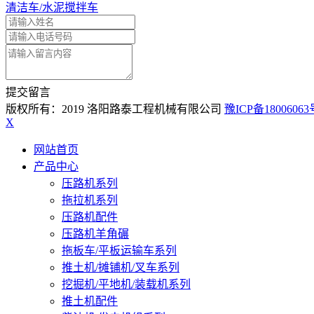
清洁车/水泥搅拌车
提交留言
版权所有：2019 洛阳路泰工程机械有限公司
豫ICP备18006063
X
网站首页
产品中心
压路机系列
拖拉机系列
压路机配件
压路机羊角碾
拖板车/平板运输车系列
推土机/摊铺机/叉车系列
挖掘机/平地机/装载机系列
推土机配件