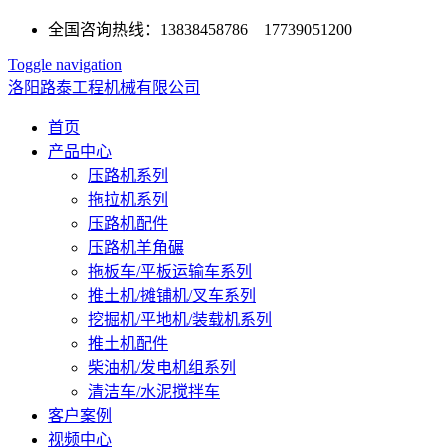
全国咨询热线：13838458786 17739051200
Toggle navigation
洛阳路泰工程机械有限公司
首页
产品中心
压路机系列
拖拉机系列
压路机配件
压路机羊角碾
拖板车/平板运输车系列
推土机/摊铺机/叉车系列
挖掘机/平地机/装载机系列
推土机配件
柴油机/发电机组系列
清洁车/水泥搅拌车
客户案例
视频中心