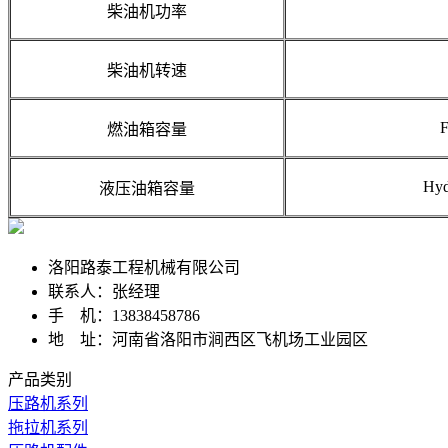
柴油机功率
柴油机转速
F
燃油箱容量
Hyd
液压油箱容量
洛阳路泰工程机械有限公司
联系人：张经理
手 机：13838458786
地 址：河南省洛阳市涧西区飞机场工业园区
产品类别
压路机系列
拖拉机系列