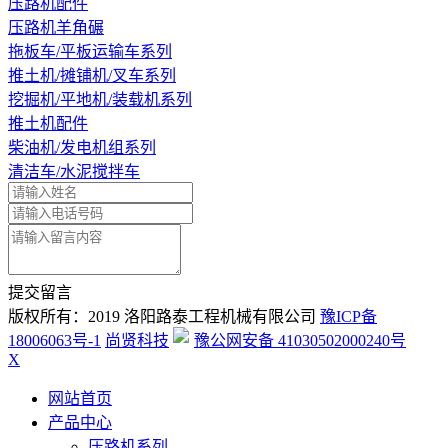
压路机配件
压路机羊角碾
拖板车/平板运输车系列
推土机/摊铺机/叉车系列
挖掘机/平地机/装载机系列
推土机配件
柴油机/发电机组系列
清洁车/水泥搅拌车
提交留言
版权所有：2019 洛阳路泰工程机械有限公司
豫ICP备
18006063号-1
尚贤科技
豫公网安备 41030502000240号
X
网站首页
产品中心
压路机系列