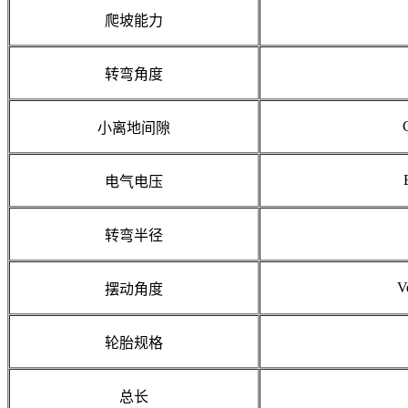
爬坡能力
转弯角度
小离地间隙
电气电压
转弯半径
Ve
摆动角度
轮胎规格
总长