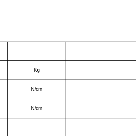
Kg
N/cm
N/cm