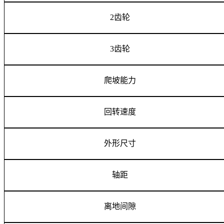
2
齿轮
3
齿轮
爬坡能力
回转速度
外形尺寸
轴距
离地间隙