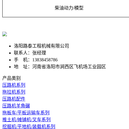
柴油动力
/
模型
洛阳路泰工程机械有限公司
联系人：张经理
手 机：13838458786
地 址：河南省洛阳市涧西区飞机场工业园区
产品类别
压路机系列
拖拉机系列
压路机配件
压路机羊角碾
拖板车/平板运输车系列
推土机/摊铺机/叉车系列
挖掘机/平地机/装载机系列