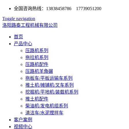
全国咨询热线：13838458786 17739051200
Toggle navigation
洛阳路泰工程机械有限公司
首页
产品中心
压路机系列
拖拉机系列
压路机配件
压路机羊角碾
拖板车/平板运输车系列
推土机/摊铺机/叉车系列
挖掘机/平地机/装载机系列
推土机配件
柴油机/发电机组系列
清洁车/水泥搅拌车
客户案例
视频中心