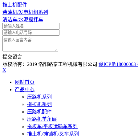
推土机配件
柴油机/发电机组系列
清洁车/水泥搅拌车
提交留言
版权所有：2019 洛阳路泰工程机械有限公司
豫ICP备18006063
X
网站首页
产品中心
压路机系列
拖拉机系列
压路机配件
压路机羊角碾
拖板车/平板运输车系列
推土机/摊铺机/叉车系列