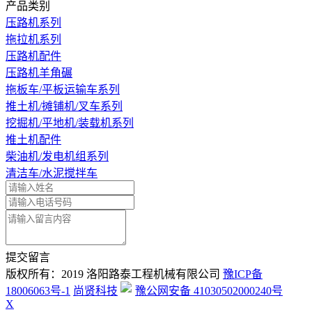
产品类别
压路机系列
拖拉机系列
压路机配件
压路机羊角碾
拖板车/平板运输车系列
推土机/摊铺机/叉车系列
挖掘机/平地机/装载机系列
推土机配件
柴油机/发电机组系列
清洁车/水泥搅拌车
提交留言
版权所有：2019 洛阳路泰工程机械有限公司
豫ICP备
18006063号-1
尚贤科技
豫公网安备 41030502000240号
X