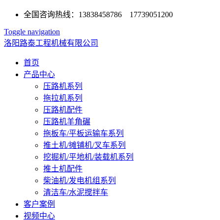
全国咨询热线：13838458786 17739051200
Toggle navigation
洛阳路泰工程机械有限公司
首页
产品中心
压路机系列
拖拉机系列
压路机配件
压路机羊角碾
拖板车/平板运输车系列
推土机/摊铺机/叉车系列
挖掘机/平地机/装载机系列
推土机配件
柴油机/发电机组系列
清洁车/水泥搅拌车
客户案例
视频中心