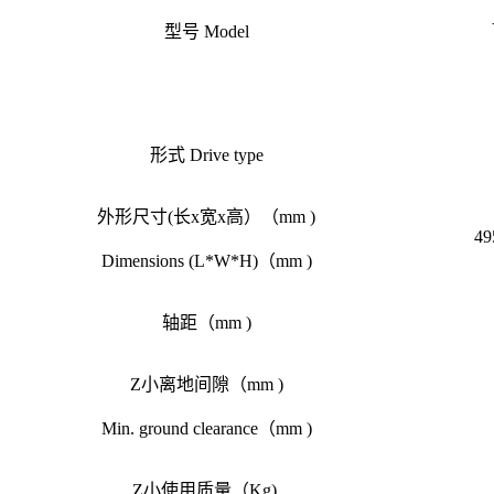
型号
Model
形式
Drive type
外形尺寸
(
长
x
宽
x
高）（
mm )
49
Dimensions (L*W*H)
（
mm )
轴距（
mm )
Z小离地间隙（
mm )
Min. ground clearance
（
mm )
Z小使用质量（
Kg)