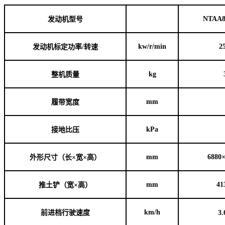
NTAA8
发动机型号
kw/r/min
2
发动机标定功率
/
转速
kg
整机质量
mm
履带宽度
kPa
接地比压
mm
6880
外形尺寸（长
×
宽
×
高）
mm
41
推土铲（宽
×
高）
km/h
前进档行驶速度
3.