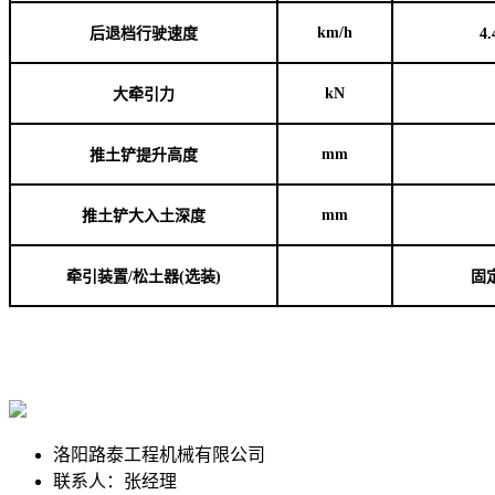
km/h
后退档行驶速度
4.
kN
大牵引力
mm
推土铲提升高度
mm
推土铲大入土深度
牵引装置
/
松土器
(
选装
)
固
洛阳路泰工程机械有限公司
联系人：张经理