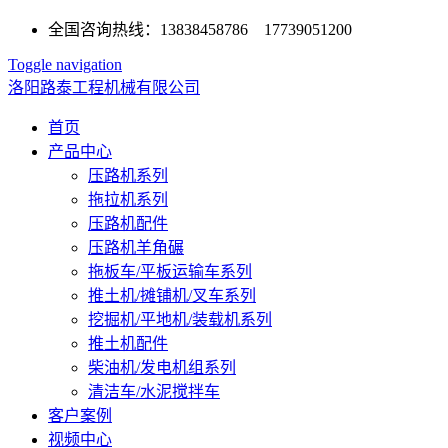
全国咨询热线：13838458786 17739051200
Toggle navigation
洛阳路泰工程机械有限公司
首页
产品中心
压路机系列
拖拉机系列
压路机配件
压路机羊角碾
拖板车/平板运输车系列
推土机/摊铺机/叉车系列
挖掘机/平地机/装载机系列
推土机配件
柴油机/发电机组系列
清洁车/水泥搅拌车
客户案例
视频中心