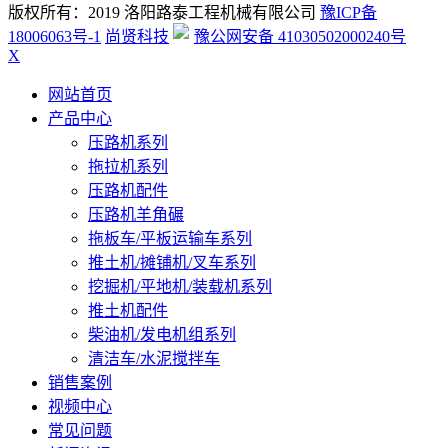
版权所有：2019 洛阳路泰工程机械有限公司
豫ICP备
18006063号-1
尚贤科技
豫公网安备 41030502000240号
X
网站首页
产品中心
压路机系列
拖拉机系列
压路机配件
压路机羊角碾
拖板车/平板运输车系列
推土机/摊铺机/叉车系列
挖掘机/平地机/装载机系列
推土机配件
柴油机/发电机组系列
清洁车/水泥搅拌车
销售案例
视频中心
常见问题