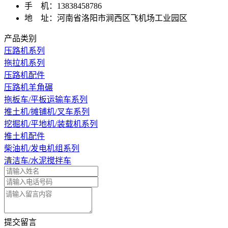
手 机：13838458786
地 址：河南省洛阳市涧西区飞机场工业园区
产品类别
压路机系列
拖拉机系列
压路机配件
压路机羊角碾
拖板车/平板运输车系列
推土机/摊铺机/叉车系列
挖掘机/平地机/装载机系列
推土机配件
柴油机/发电机组系列
清洁车/水泥搅拌车
提交留言