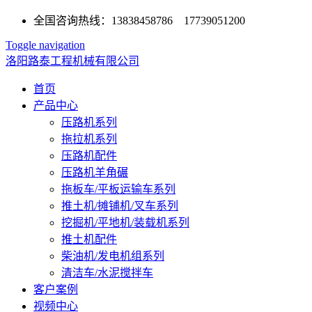
全国咨询热线：13838458786 17739051200
Toggle navigation
洛阳路泰工程机械有限公司
首页
产品中心
压路机系列
拖拉机系列
压路机配件
压路机羊角碾
拖板车/平板运输车系列
推土机/摊铺机/叉车系列
挖掘机/平地机/装载机系列
推土机配件
柴油机/发电机组系列
清洁车/水泥搅拌车
客户案例
视频中心