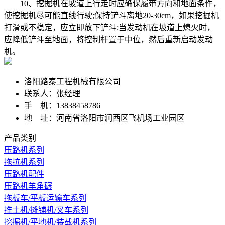
10、挖掘机在坡道上行走时应确保履带方向和地面条件，
使挖掘机尽可能直线行驶;保持铲斗离地20-30cm，如果挖掘机
打滑或不稳定，应立即放下铲斗;当发动机在坡道上熄火时，
应降低铲斗至地面，将控制杆置于中位，然后重新启动发动
机。
洛阳路泰工程机械有限公司
联系人：张经理
手 机：13838458786
地 址：河南省洛阳市涧西区飞机场工业园区
产品类别
压路机系列
拖拉机系列
压路机配件
压路机羊角碾
拖板车/平板运输车系列
推土机/摊铺机/叉车系列
挖掘机/平地机/装载机系列