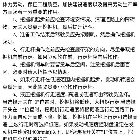
体力劳动，保证工程质量，加快建设速度以及提高劳动生产率
方面起着十分重要的作用。
1、挖掘机起步前应检查环境安情况、清理道路上的障碍
物，无关人员离开挖掘机，然后提升铲斗。
2、准备工作结束后驾驶员应先按喇叭，然后操作挖掘机
起步。
3、行走杆操作之前应先检查履带架的方向，尽量争取挖
掘机向前行走。如果驱动轮在前，行走杆应向后操作。
4、挖掘机倒车时要留意车后空间，注意挖掘机后面盲
区，必要时请人指挥予以协助。
5、如果行走杆在低速范围内挖掘机起步，发动机转速会
突然升高，因此驾驶员要小心操作行走杆。
6、液压挖掘机行走速度--高速或低速可由驾驶员选择。
当选择开关在"0"位置时，挖掘机将低速、大扭矩行走;当选择
开头在"1"位置时，挖掘机行走速度将根据液压行走回路工作
压力而自动升高或下降。例如，挖掘机在平地上行走可选择高
速;上坡行走时可选择低速。如果发动机速度控制盘设定在发
动机中速(约1400r/min)以下，即使选择开关在"1"位置上，挖
掘机仍会以低速行走。