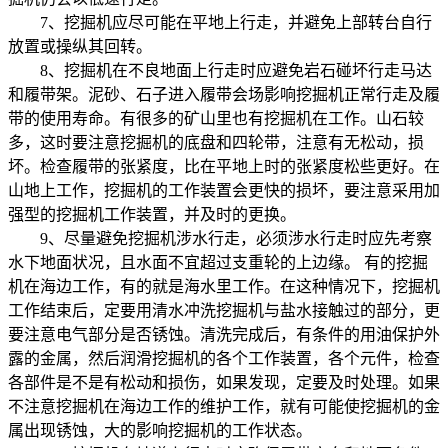
7、挖掘机应尽可能在平地上行走，并避免上部转台自行
放置或操纵其回转。
8、挖掘机在不良地面上行走时应避免岩石碰坏行走马达
和履带架。泥砂、石子进入履带会场影响挖掘机正常行走及履
带的使用寿命。有很多的矿山里也有挖掘机在工作。山石较
多，这时要注意挖掘机的底盘和四轮带，注意有无松动，损
坏。检查履带的张紧度，比在平地上时的张紧度松些更好。在
山地上工作，挖掘机的工作装置会更快的损坏，要注意采用加
强型的挖掘机工作装置，并及时的更换。
9、尽量避免挖掘机涉水行走，必须涉水行走时应先考察
水下地面状况，且水面不宜超过支重轮的上边缘。 有的挖掘
机在海边工作，有的就是海水里工作。在这种情况下，挖掘机
工作结束后，定要用清水冲洗挖掘机与盐水接触过的部分，更
要注意电气部分是否锈蚀。清洗完成后，有条件的用油保护外
露的金属，然后润滑挖掘机的各个工作装置，各个元件，检查
各部件是不是有松动和损伤，如果发现，定要及时处理。如果
不注意挖掘机在海边工作的维护工作，就有可能使挖掘机的金
属出现锈蚀，大的影响挖掘机的工作状态。