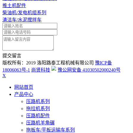
推土机配件
柴油机/发电机组系列
清洁车/水泥搅拌车
提交留言
版权所有：2019 洛阳路泰工程机械有限公司
豫ICP备
18006063号-1
尚贤科技
豫公网安备 41030502000240号
X
网站首页
产品中心
压路机系列
拖拉机系列
压路机配件
压路机羊角碾
拖板车/平板运输车系列