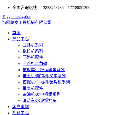
全国咨询热线：13838458786 17739051200
Toggle navigation
洛阳路泰工程机械有限公司
首页
产品中心
压路机系列
拖拉机系列
压路机配件
压路机羊角碾
拖板车/平板运输车系列
推土机/摊铺机/叉车系列
挖掘机/平地机/装载机系列
推土机配件
柴油机/发电机组系列
清洁车/水泥搅拌车
客户案例
视频中心