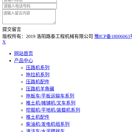
提交留言
版权所有：2019 洛阳路泰工程机械有限公司
豫ICP备18006063
X
网站首页
产品中心
压路机系列
拖拉机系列
压路机配件
压路机羊角碾
拖板车/平板运输车系列
推土机/摊铺机/叉车系列
挖掘机/平地机/装载机系列
推土机配件
柴油机/发电机组系列
清洁车/水泥搅拌车