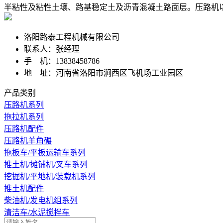
半粘性及粘性土壤、路基稳定土及沥青混凝土路面层。压路机
洛阳路泰工程机械有限公司
联系人：张经理
手 机：13838458786
地 址：河南省洛阳市涧西区飞机场工业园区
产品类别
压路机系列
拖拉机系列
压路机配件
压路机羊角碾
拖板车/平板运输车系列
推土机/摊铺机/叉车系列
挖掘机/平地机/装载机系列
推土机配件
柴油机/发电机组系列
清洁车/水泥搅拌车