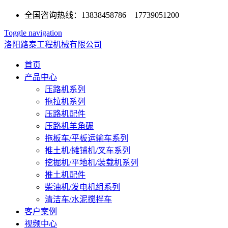
全国咨询热线：13838458786 17739051200
Toggle navigation
洛阳路泰工程机械有限公司
首页
产品中心
压路机系列
拖拉机系列
压路机配件
压路机羊角碾
拖板车/平板运输车系列
推土机/摊铺机/叉车系列
挖掘机/平地机/装载机系列
推土机配件
柴油机/发电机组系列
清洁车/水泥搅拌车
客户案例
视频中心